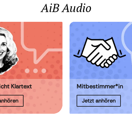
AiB Audio
icht Klartext
Mitbestimmer*in
 anhören
Jetzt anhören